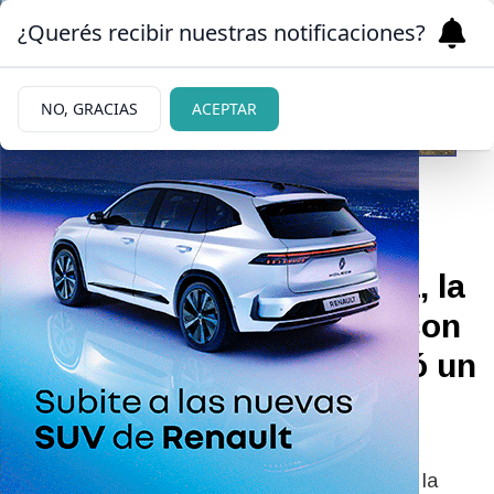
¿Querés recibir nuestras notificaciones?
NO, GRACIAS
ACEPTAR
|
¿PELEA EN PUERTA?
17/03/2026
La letal actitud de Indiana, la
hija de Nicole Neumann, con
Fabián Cubero que desató un
escándalo
La hija mayor de la modelo decidió hacer un
llamativo movimiento en sus redes sociales y la