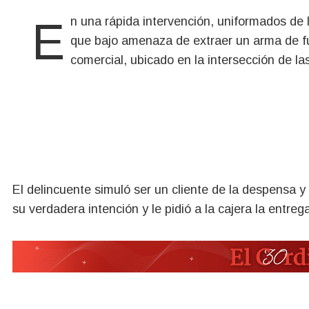
En una rápida intervención, uniformados de la Comisaría 12 de El Bolsón detuvieron a un sujeto
que bajo amenaza de extraer un arma de fu
comercial, ubicado en la intersección de la
El delincuente simuló ser un cliente de la despensa y 
su verdadera intención y le pidió a la cajera la entreg