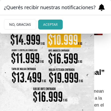
¿Querés recibir nuestras notificaciones?
NO, GRACIAS
ACEPTAR
02/03/2026
Organizan un “tour
croquisero urbano nacional”
en Bariloche
Los amantes de esta técnica de la ciudad planean
reunir a más de cien personas en noviembre, a la
vez que en la actualidad desarrollan un taller en el