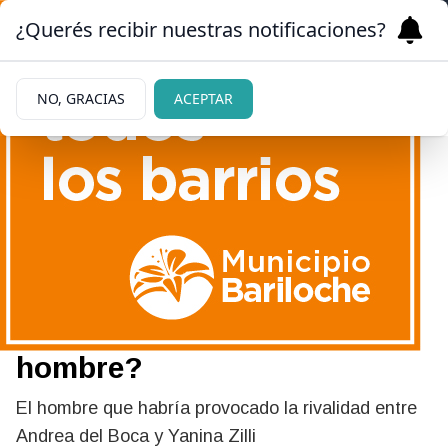
¿Querés recibir nuestras notificaciones?
NO, GRACIAS
ACEPTAR
|
SE ODIAN
01/03/2026
Andrea del Boca y Yanina
Zilli no se soportan en Gran
Hermano: ¿todo por un
hombre?
El hombre que habría provocado la rivalidad entre
Andrea del Boca y Yanina Zilli