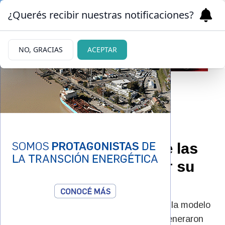
¿Querés recibir nuestras notificaciones?
NO, GRACIAS
ACEPTAR
|
REDES SOCIALES
25/02/2026
Juanita Tinelli posó en
microbikini después de las
críticas que recibió por su
cuerpo
Tras los cuestionamientos por su físico, la modelo
compartió una serie de imágenes que generaron