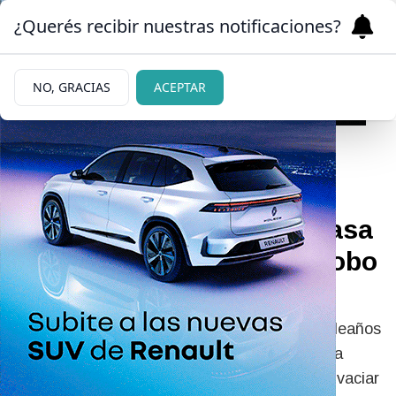
¿Querés recibir nuestras notificaciones?
NO, GRACIAS
ACEPTAR
|
SU DECISIÓN
23/02/2026
Pampita se muda de su casa
de Barrio Parque tras el robo
que la marcó
Mientras el barrio estaba pendiente del cumpleaños
de Mirtha Legrand, otro movimiento sacudió la
zona: Carolina “Pampita” Ardohain empezó a vaciar