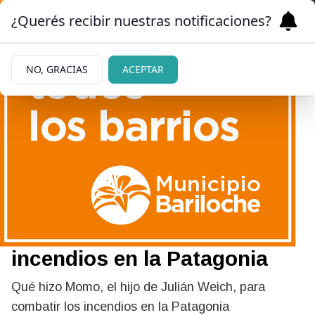
¿Querés recibir nuestras notificaciones?
NO, GRACIAS
ACEPTAR
|
ENORME GESTO
06/02/2026
Julián Weich expuso cómo
ayudó su hijo Momo "el
hippie" a combatir los los
incendios en la Patagonia
Qué hizo Momo, el hijo de Julián Weich, para
combatir los incendios en la Patagonia