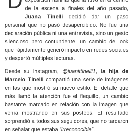
Después de semanas intensas y de una
exposición familiar que la tuvo en el centro
de la escena a finales del año pasado,
Juana Tinelli
decidió dar un paso
personal que no pasó desapercibido. No fue una
declaración pública ni una entrevista, sino un gesto
silencioso pero contundente: un cambio de look
que rápidamente generó impacto en redes sociales
y despertó múltiples lecturas.
Desde su Instagram,
@juanittinelli1
,
la hija de
Marcelo Tinelli
compartió una serie de imágenes
en las que mostró su nuevo estilo. El detalle que
más llamó la atención fue el flequillo, un cambio
bastante marcado en relación con la imagen que
venía mostrando en sus posteos. El resultado
sorprendió a todos sus seguidores, que no tardaron
en señalar que estaba
“irreconocible”
.