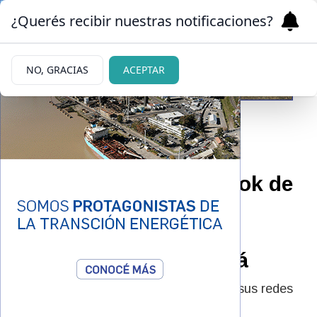
¿Querés recibir nuestras notificaciones?
NO, GRACIAS
ACEPTAR
|
CAMBIO RADICAL
20/01/2026
El jugado cambio de look de
Juanita Tinelli tras el
escándalo familiar con
Marcelo Tinelli, su papá
La hija del conductor hizo un posteo en sus redes
sociales que llamó la atención de todos.