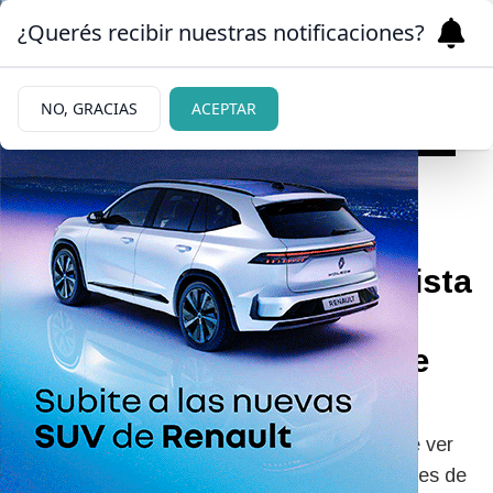
¿Querés recibir nuestras notificaciones?
NO, GRACIAS
ACEPTAR
18/01/2026
Un gesto de amor: brigadista
encontró un pichón
debilitado por el fuego y le
dio de beber
Mirá el video. Dentro de la enorme tristeza de ver
arder los bosques cordilleranos, estas actitudes de