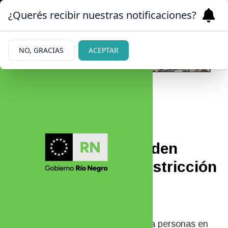
¿Querés recibir nuestras notificaciones?
NO, GRACIAS
ACEPTAR
02/01/2026
Lo imputaron por
desobedecer una orden
judicial y violar la restricción
de acercamiento en
Bariloche
El Ministerio Público Fiscal imputó a personas en