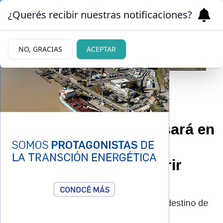
¿Querés recibir nuestras notificaciones?
NO, GRACIAS
ACEPTAR
|
IMPACTANTE
09/11/2025
El Tarot reveló qué pasará en
el futuro cercano con
Juanita Tinelli tras sufrir
amenazas de muerte
Misterio y predicción: el Tarot habló del destino de
Juanita Tinelli tras las amenazas