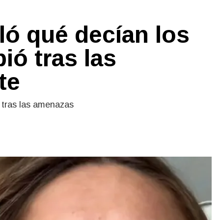
eló qué decían los
ió tras las
te
i tras las amenazas