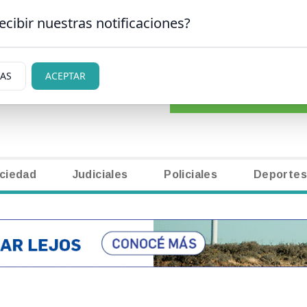
ecibir nuestras notificaciones?
CLASIFICADOS
|
NECR
CARLOS DE BARILOCHE
IAS
ACEPTAR
ciedad
Judiciales
Policiales
Deportes