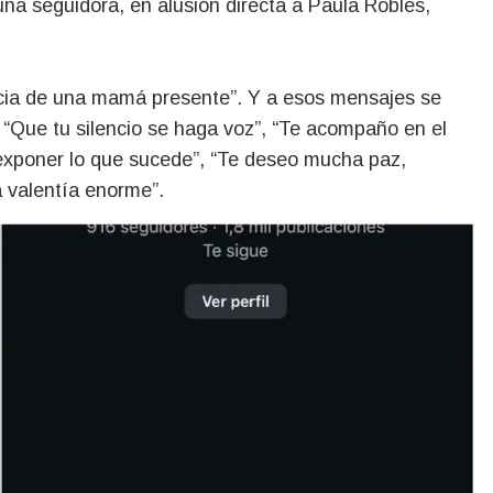
una seguidora, en alusión directa a Paula Robles,
ancia de una mamá presente”. Y a esos mensajes se
 “Que tu silencio se haga voz”, “Te acompaño en el
al exponer lo que sucede”, “Te deseo mucha paz,
a valentía enorme”.