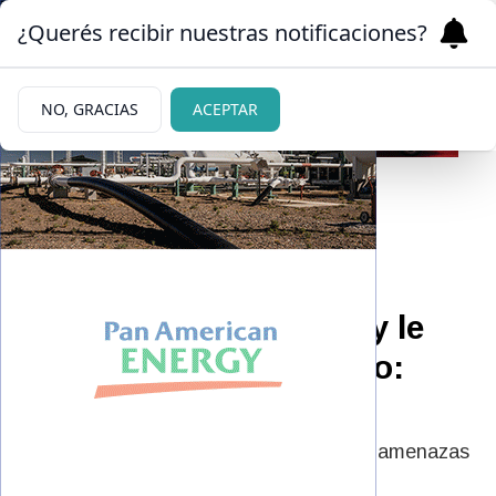
¿Querés recibir nuestras notificaciones?
NO, GRACIAS
ACEPTAR
|
PREOCUPACIÓN
02/11/2025
Juanita Tinelli fue
amenazada de muerte y le
dieron botón antipánico:
¿qué pasó?
Preocupación por Juanita Tinelli: recibió amenazas
y le dieron botón antipánico