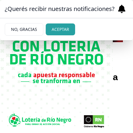
¿Querés recibir nuestras notificaciones?
NO, GRACIAS
ACEPTAR
|
CUMPLE DIEGO
30/10/2025
Claudia Villafañe recordó a
Diego Maradona en su
cumpleaños con una foto
emotiva
El emotivo posteo de Claudia Villafañe por el
cumpleaños de Diego Maradona