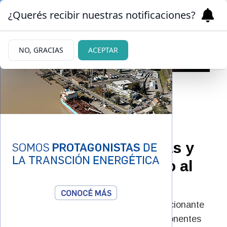
¿Querés recibir nuestras notificaciones?
NO, GRACIAS
ACEPTAR
08/09/2025
El Museo Malvinas por
dentro: fotos, memorias y
cartas con destinatario al
presente
El director Carlos Barigi destacó la emocionante
respuesta del público y reveló los componentes