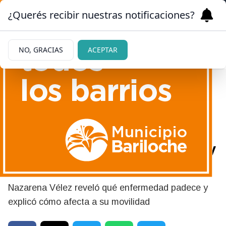
¿Querés recibir nuestras notificaciones?
NO, GRACIAS
ACEPTAR
|
PREOCUPACIÓN
30/08/2025
Cuál es el problema de salud
que padece Nazarena Vélez y
que no le permite caminar
Nazarena Vélez reveló qué enfermedad padece y
explicó cómo afecta a su movilidad