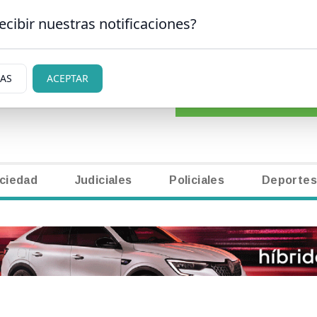
ecibir nuestras notificaciones?
CLASIFICADOS
|
NECR
 CARLOS DE BARILOCHE
IAS
ACEPTAR
ciedad
Judiciales
Policiales
Deportes