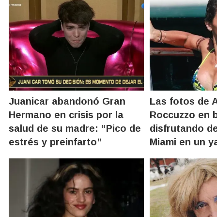
Juanicar abandonó Gran
Las fotos de 
Hermano en crisis por la
Roccuzzo en b
salud de su madre: “Pico de
disfrutando d
estrés y preinfarto”
Miami en un y