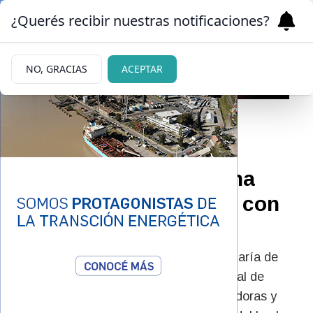
¿Querés recibir nuestras notificaciones?
NO, GRACIAS
ACEPTAR
03/08/2025
Deporte y diversión: una
mañana a puro hockey con
categorías formativas
La actividad, impulsada por la Subsecretaría de
Deportes municipal y la Escuela Municipal de
Hockey de la Escuela 123, reunió a jugadoras y