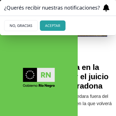
¿Querés recibir nuestras notificaciones?
NO, GRACIAS
ACEPTAR
|
¿Y AHORA?
29/05/2025
Se confirmó la fecha en la
que volverá a iniciar el juicio
por la muerte de Maradona
Luego de que Julieta Makintach quedara fuera del
caso, se confirmó cuál es la fecha en la que volverá
a iniciar este proceso.