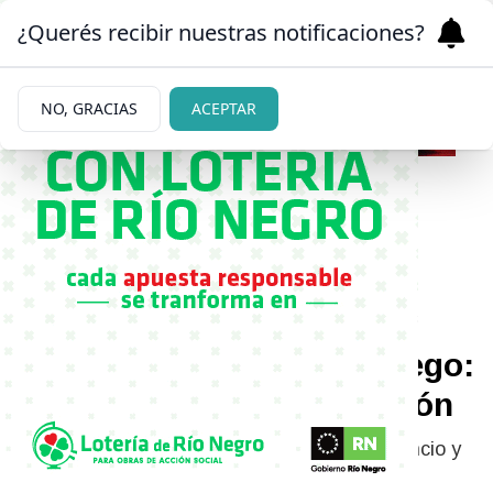
¿Querés recibir nuestras notificaciones?
NO, GRACIAS
ACEPTAR
|
FUERTE MOMENTO
14/03/2025
Gianinna Maradona habló
por primera vez sobre el
juicio por la muerte de Diego:
su contundente declaración
La hija del exfutbolista decidió romper el silencio y
dejó sinceras palabras.