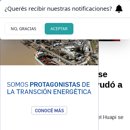
¿Querés recibir nuestras notificaciones?
NO, GRACIAS
ACEPTAR
25/02/2025
Una jornada donde no se
pescó nada, aunque ayudó a
mantener “el corazón
abierto”
En la Asociación de Caza y Pesca Nahuel Huapi se
disfrutó de un día de unidad familiar