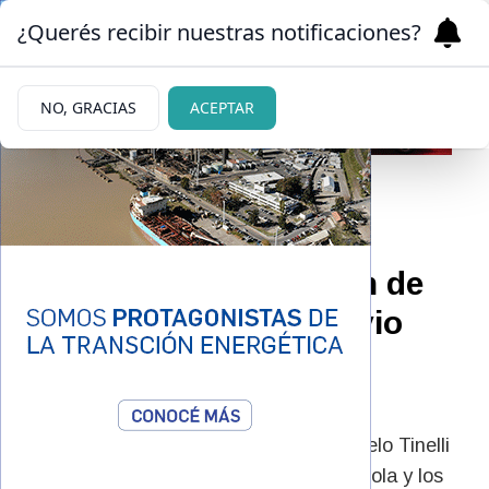
¿Querés recibir nuestras notificaciones?
NO, GRACIAS
ACEPTAR
|
¡TODO MAL!
11/02/2025
¡Bomba! La separación de
Juanita Tinelli y su novio
polista: infidelidad y
escándalo
En LAM confirmaron que la hija de Marcelo Tinelli
rompió su noviazgo con Camilo Castagnola y los