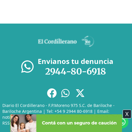
Envianos tu denuncia
2944-80-6918
Diario El Cordillerano - F.P.Moreno 975 S.C. de Bariloche -
Bariloche Argentina | Tel: +54 9 2944 80-6918 | Email:
X
noticias@elcordillerano.com.ar
RSS
|
Media Kit
|
Políticas de Privacidad
|
Archivo