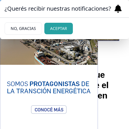
¿Querés recibir nuestras notificaciones?
NO, GRACIAS
ACEPTAR
|
ENCUENTRO MILITANTE
01/09/2024
Repintaron la piedra que
recuerda la golpiza que el
genocida Astiz recibió en
Bariloche