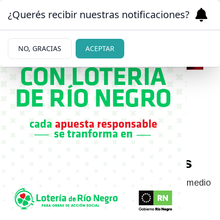
¿Querés recibir nuestras notificaciones?
NO, GRACIAS
ACEPTAR
|
UNA VISITA MUY ESPECIAL
25/07/2024
Reencuentro: La especial
visita que recibió Indiana
Cubero en sus vacaciones
La adolescente recibió una especial visita en medio
de sus días de descanso por vacaciones de
invierno.