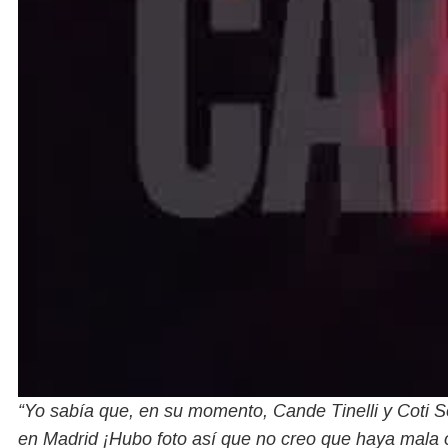
“Yo sabía que, en su momento, Cande Tinelli y Coti S
en Madrid ¡Hubo foto así que no creo que haya mala 