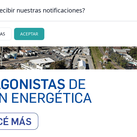
ecibir nuestras notificaciones?
CLASIFICADOS
|
NECR
SAN CARLOS DE BARILOCHE
IAS
ACEPTAR
ciedad
Judiciales
Policiales
Deportes