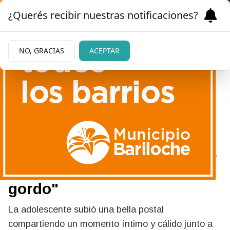
¿Querés recibir nuestras notificaciones?
NO, GRACIAS
ACEPTAR
|
¡QUÉ AMOROSOS!
13/05/2024
La tierna foto que compartió
Indiana Cubero junto a Luca,
su hermanito menor: "Mi
gordo"
La adolescente subió una bella postal
compartiendo un momento íntimo y cálido junto a