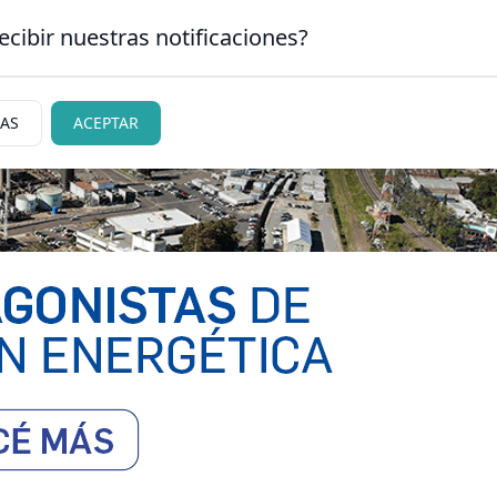
ecibir nuestras notificaciones?
CLASIFICADOS
|
NECR
N CARLOS DE BARILOCHE
IAS
ACEPTAR
ciedad
Judiciales
Policiales
Deportes