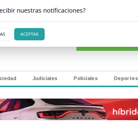
ecibir nuestras notificaciones?
CLASIFICADOS
|
NECR
 CARLOS DE BARILOCHE
IAS
ACEPTAR
ciedad
Judiciales
Policiales
Deportes