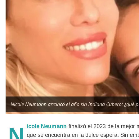
Nicole Neumann arrancó el año sin Indiana Cubero: ¿qué 
Nicole Neumann
finalizó el 2023 de la mejor
que se encuentra en la dulce espera. Sin emba