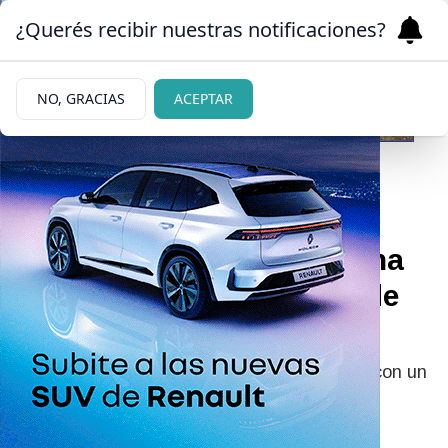
¿Querés recibir nuestras notificaciones?
NO, GRACIAS
ACEPTAR
|
SIN PRESIONES ESTÉTICAS
18/11/2023
Nazarena Vélez mostró una
foto sin filtros y en traje de
baños: "Mujeres reales"
La panelista de LAM se mostró en las redes con un
mensaje alentador de cara al verano.