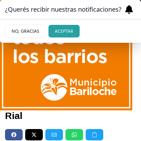
¿Querés recibir nuestras notificaciones?
NO, GRACIAS
ACEPTAR
|
FUERTE ACLARACIÓN
06/06/2023
Nazarena Vélez contó el
chisme más fuerte de la
relación de Jorge y Morena
Rial