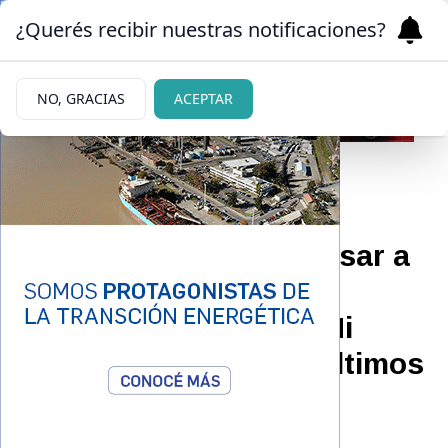
¿Querés recibir nuestras notificaciones?
NO, GRACIAS
ACEPTAR
26/01/2023
El Kun no se la dejó pasar a
Ibrahimovic y le tiró un
picante comentario: “Ni
siquiera están en los últimos
mundiales”