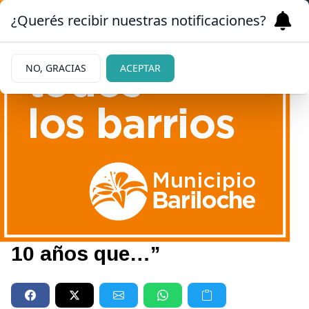
¿Querés recibir nuestras notificaciones?
NO, GRACIAS
ACEPTAR
|
POLÉMICA REVELACIÓN
29/11/2022
El chisme que reveló Luis
Ventura sobre Dalma y
Gianinna Maradona: “Hace
10 años que…”