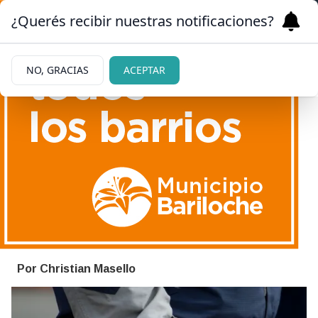
¿Querés recibir nuestras notificaciones?
NO, GRACIAS
ACEPTAR
|
ALEJANDRO MARMONI
03/11/2022
El INAI tiene nuevo titular
Por Christian Masello