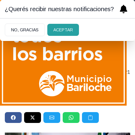
¿Querés recibir nuestras notificaciones?
NO, GRACIAS
ACEPTAR
LA DEFENSORA DEL PUEBLO
|
28/06/2021
RECUERDA A EDUARDO EHLERS
El bibliotecario y el espacio
de la mujer