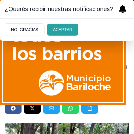
¿Querés recibir nuestras notificaciones?
NO, GRACIAS
ACEPTAR
DÍA DEL BOSQUE ANDINO PATAGÓNICO
|
09/05/2021
"Debemos convivir y no
competir con el bosque"