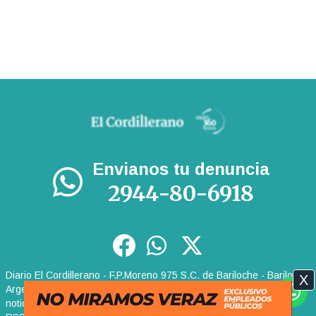
Envianos tu denuncia
2944-80-6918
Diario El Cordillerano - F.P.Moreno 975 S.C. de Bariloche - Bariloche
X
Argentina | Tel: +54 9 2944 80-6918 | Email:
noticias@elcordillerano.com.ar