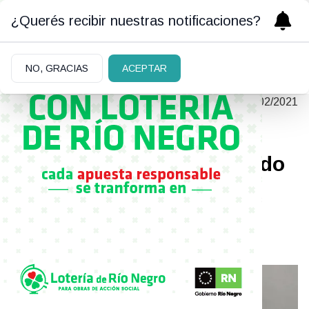
¿Querés recibir nuestras notificaciones?
NO, GRACIAS
ACEPTAR
UN TRABAJO LIDERADO POR EL
|
21/02/2021
SOCIÓLOGO ARIEL GOLDSTEIN
Investigan cómo grupos
religiosos están penetrando
en la política de América