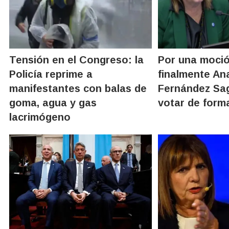
Tensión en el Congreso: la
Por una moción
Policía reprime a
finalmente An
manifestantes con balas de
Fernández Sag
goma, agua y gas
votar de forma
lacrimógeno