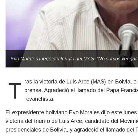
Evo Morales luego del triunfo del MAS: “No somos vengati
Tras la victoria de Luis Arce (MAS) en Bolvia, el ex presidente Evo Morales dio una conferencia de
prensa. Agradeció el llamado del Papa Franci
revanchista.
El expresidente boliviano Evo Morales dijo este lunes 
victoria del triunfo de Luis Arce, candidato del Movim
presidenciales de Bolivia, y agradeció el llamado de