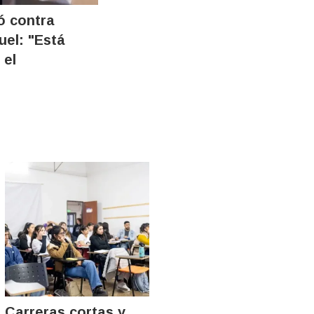
ó contra
ruel: "Está
 el
Carreras cortas y