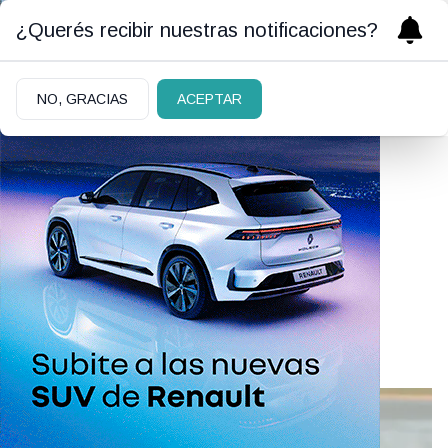
¿Querés recibir nuestras notificaciones?
NO, GRACIAS
ACEPTAR
01/04/2020
El riesgo de casos de
grooming en tiempos de
cuarentena: “es clave la
desintoxicación digital”