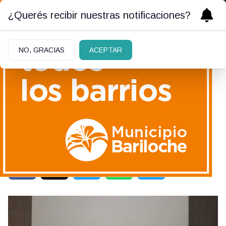
¿Querés recibir nuestras notificaciones?
NO, GRACIAS
ACEPTAR
17/12/2018
Nuevo reconocimiento
nacional al proyecto
“Miradas al cielo” de la
UNRN